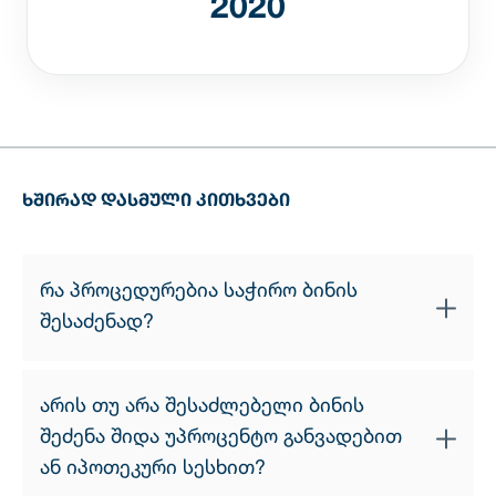
2020
ᲮᲨᲘᲠᲐᲓ ᲓᲐᲡᲛᲣᲚᲘ ᲙᲘᲗᲮᲕᲔᲑᲘ
რა პროცედურებია საჭირო ბინის
შესაძენად?
ბინის შეძენის პროცესი მოიცავს რამდენიმე
არის თუ არა შესაძლებელი ბინის
მარტივ ეტაპს:
შეძენა შიდა უპროცენტო განვადებით
1. ბინის შერჩევა — ჩვენი პროფესიონალი
ან იპოთეკური სესხით?
გაყიდვების მენეჯერები დაგეხმარებიან თქვენი