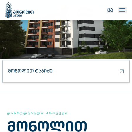
ᲥᲐ
ᲛᲝᲜᲝᲚᲘᲗ ᲢᲐᲑᲘᲫᲔ
ᲓᲐᲡᲠᲣᲚᲔᲑᲣᲚᲘ ᲞᲠᲝᲔᲥᲢᲘ
ᲛᲝᲜᲝᲚᲘᲗ