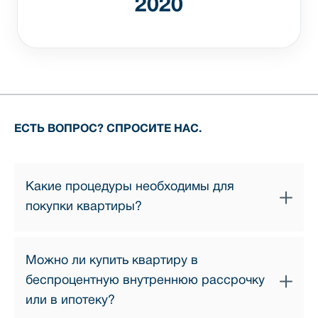
2020
ЕСТЬ ВОПРОС? СПРОСИТЕ НАС.
Какие процедуры необходимы для
покупки квартиры?
Процесс покупки квартиры состоит из нескольких
Можно ли купить квартиру в
простых этапов:
беспроцентную внутреннюю рассрочку
1. Выбор квартиры — наши профессиональные
или в ипотеку?
менеджеры по продажам помогут подобрать