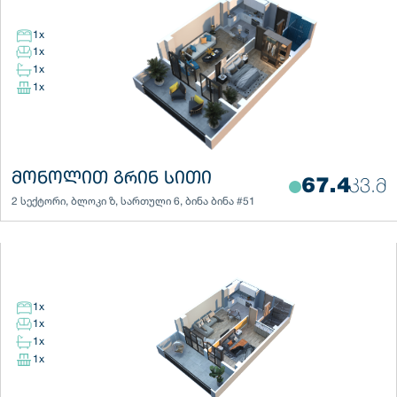
1
x
1
x
1
x
1
x
ᲛᲝᲜᲝᲚᲘᲗ ᲒᲠᲘᲜ ᲡᲘᲗᲘ
67.4
ᲙᲕ.Მ
2 სექტორი
,
ბლოკი
ზ
,
სართული
6
,
ბინა
ბინა #51
1
x
1
x
1
x
1
x