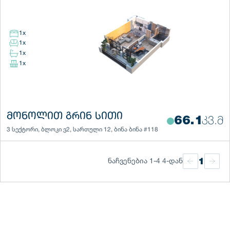
1
x
1
x
1
x
1
x
ᲛᲝᲜᲝᲚᲘᲗ ᲒᲠᲘᲜ ᲡᲘᲗᲘ
66.1
ᲙᲕ.Მ
3 სექტორი
,
ბლოკი
ვ2
,
სართული
12
,
ბინა
ბინა #118
1
ნაჩვენებია 1-4 4-დან