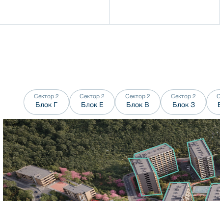
Сектор 2
Сектор 2
Сектор 2
Сектор 2
С
Блок
Г
Блок
Е
Блок
В
Блок
З
Г
Е
В
З
А
Б
Г
Д
Е
В1
А
Б
А
Б
С
A
Б
Б
А
В2
Д