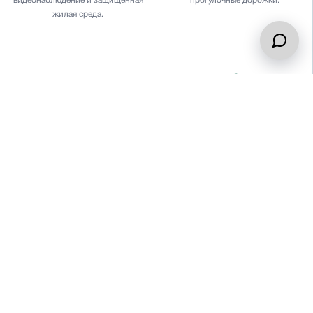
видеонаблюдение и защищённая
прогулочные дорожки.
жилая среда.
Инфраструктура
Архитектура
Игровые площадки и школа
Грузинские орнаменты и фасады,
рядом с территорией комплекса.
облицованные тбилисским
кирпичом.