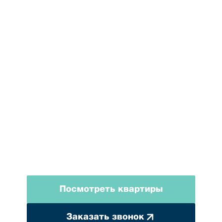
МОНОЛИТ ГРИН
СИТИ
жилой комплекс, где природа, спокойствие и
современный комфорт объединяются.
Посмотреть квартиры
Заказать звонок