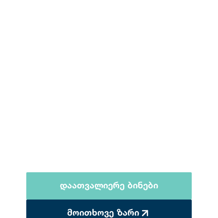
ᲛᲝᲜᲝᲚᲘᲗ ᲒᲠᲘᲜ
ᲡᲘᲗᲘ
საცხოვრებელი კომპლექსი, სადაც ბუნება, სიმშვიდე და
თანამედროვე კომფორტი ერთიანდება.
დაათვალიერე ბინები
მოითხოვე ზარი