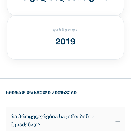
ᲓᲐᲡᲠᲣᲚᲓᲐ
2019
ᲮᲨᲘᲠᲐᲓ ᲓᲐᲡᲛᲣᲚᲘ ᲙᲘᲗᲮᲕᲔᲑᲘ
რა პროცედურებია საჭირო ბინის
შესაძენად?