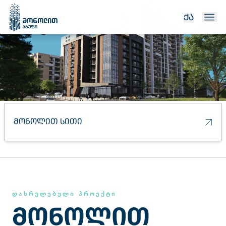
ᲥᲐ
ᲛᲝᲜᲝᲚᲘᲗ ᲡᲘᲗᲘ
ᲓᲐᲡᲠᲣᲚᲔᲑᲣᲚᲘ ᲞᲠᲝᲔᲥᲢᲘ
ᲛᲝᲜᲝᲚᲘᲗ